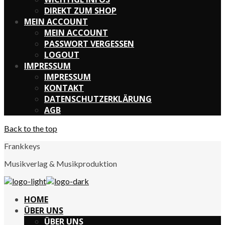
DIREKT ZUM SHOP
MEIN ACCOUNT
MEIN ACCOUNT
PASSWORT VERGESSEN
LOGOUT
IMPRESSUM
IMPRESSUM
KONTAKT
DATENSCHUTZERKLÄRUNG
AGB
Back to the top
Frankkeys
Musikverlag & Musikproduktion
Willkommen bei
Frankkeys
HOME
ÜBER UNS
Wir freuen uns, dass Du unsere Seite besuchst!
ÜBER UNS