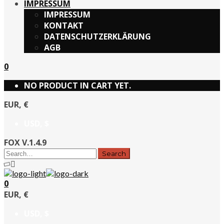
IMPRESSUM
IMPRESSUM
KONTAKT
DATENSCHUTZERKLÄRUNG
AGB
0
NO PRODUCT IN CART YET.
EUR, €
USD, $
FOX V.1.4.9
0
EUR, €
USD, $