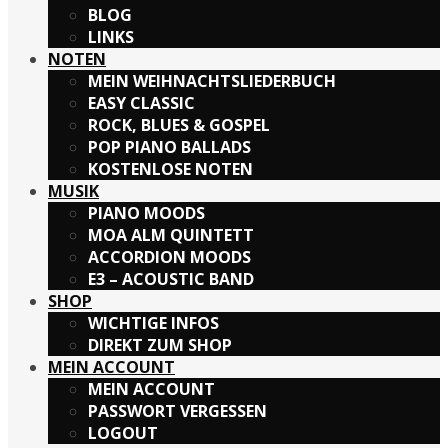
BLOG
LINKS
Auf dieser Website werden Cookies (auch von
NOTEN
Drittanbietern) benutzt.
Daten werden ausschließlich zur besseren Darstellung
MEIN WEIHNACHTSLIEDERBUCH
der Seiten genutzt.
EASY CLASSIC
ROCK, BLUES & GOSPEL
POP PIANO BALLADS
>>
ICH STIMME ZU
<<
KOSTENLOSE NOTEN
MUSIK
>MEHR DAZU<<
PIANO MOODS
MOA ALM QUINTETT
(link zur Datenschutzerklärung)
ACCORDION MOODS
E3 – ACOUSTIC BAND
SHOP
WICHTIGE INFOS
DIREKT ZUM SHOP
MEIN ACCOUNT
MEIN ACCOUNT
PASSWORT VERGESSEN
LOGOUT