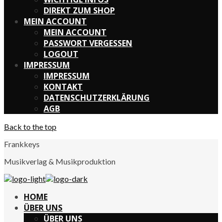
DIREKT ZUM SHOP
MEIN ACCOUNT
MEIN ACCOUNT
PASSWORT VERGESSEN
LOGOUT
IMPRESSUM
IMPRESSUM
KONTAKT
DATENSCHUTZERKLÄRUNG
AGB
Back to the top
Frankkeys
Musikverlag & Musikproduktion
HOME
ÜBER UNS
Willkommen bei
ÜBER UNS