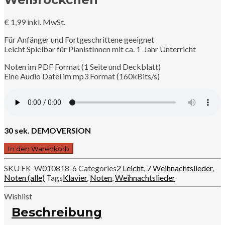
€
1,99
inkl. MwSt.
Für Anfänger und Fortgeschrittene geeignet
Leicht Spielbar für PianistInnen mit ca. 1 Jahr Unterricht
Noten im PDF Format (1 Seite und Deckblatt)
Eine Audio Datei im mp3 Format (160kBits/s)
30 sek. DEMOVERSION
06
In den Warenkorb
Schneeflöckchen,
Weißröckchen
SKU
FK-W010818-6
Categories
2 Leicht
,
7 Weihnachtslieder
,
Menge
Noten (alle)
Tags
Klavier
,
Noten
,
Weihnachtslieder
Wishlist
Beschreibung