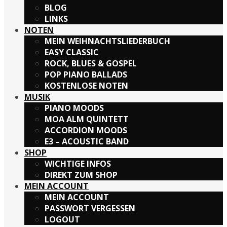
BLOG
LINKS
Frankkeys
NOTEN
MEIN WEIHNACHTSLIEDERBUCH
Wir freuen uns, dass Du unsere Seite besuchst!
EASY CLASSIC
ROCK, BLUES & GOSPEL
POP PIANO BALLADS
Auf dieser Website werden Cookies (auch von
KOSTENLOSE NOTEN
Drittanbietern) benutzt.
Daten werden ausschließlich zur besseren Darstellung
MUSIK
der Seiten genutzt.
PIANO MOODS
MOA ALM QUINTETT
ACCORDION MOODS
>>
ICH STIMME ZU
<<
E3 – ACOUSTIC BAND
SHOP
>MEHR DAZU<<
WICHTIGE INFOS
DIREKT ZUM SHOP
(link zur Datenschutzerklärung)
MEIN ACCOUNT
MEIN ACCOUNT
PASSWORT VERGESSEN
LOGOUT