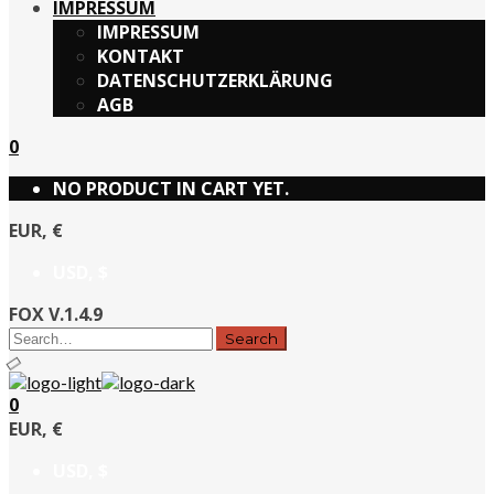
IMPRESSUM
IMPRESSUM
KONTAKT
DATENSCHUTZERKLÄRUNG
AGB
0
NO PRODUCT IN CART YET.
EUR, €
USD, $
FOX V.1.4.9
0
EUR, €
USD, $