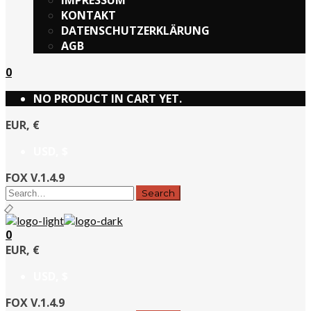
IMPRESSUM
KONTAKT
DATENSCHUTZERKLÄRUNG
AGB
0
NO PRODUCT IN CART YET.
EUR, €
USD, $
FOX V.1.4.9
0
EUR, €
USD, $
FOX V.1.4.9