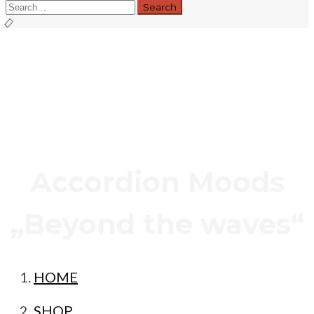
Accordion Moods
„Beyond the waves“
HOME
SHOP