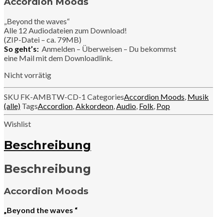
Accordion Moods
„Beyond the waves“
Alle 12 Audiodateien zum Download!
(ZIP-Datei – ca. 79MB)
So geht’s:
Anmelden – Überweisen – Du bekommst
eine Mail mit dem Downloadlink.
Nicht vorrätig
SKU
FK-AMBTW-CD-1
Categories
Accordion Moods
,
Musik
(alle)
Tags
Accordion
,
Akkordeon
,
Audio
,
Folk
,
Pop
Wishlist
Beschreibung
Beschreibung
Accordion Moods
„Beyond the waves “