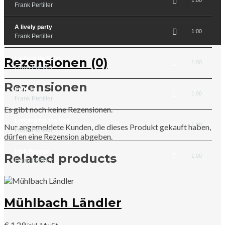
1:00
Frank Pertiller
A lively party
1:00
Frank Pertiller
La fleur de Solei
Rezensionen (0)
1:00
Frank Pertiller
Rezensionen
Irish Jig
1:00
Frank Pertiller
Es gibt noch keine Rezensionen.
Longing for the Sea
1:00
Nur angemeldete Kunden, die dieses Produkt gekauft haben,
Frank Pertiller
dürfen eine Rezension abgeben.
Irish Breeze
Related products
1:00
Frank Pertiller
Mühlbach Ländler
€
1,29