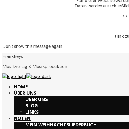
Auf dieser Website werden
Daten werden ausschließlich
>>
(link 
Don't show this message again
Frankkeys
Musikverlag & Musikproduktion
HOME
ÜBER UNS
ÜBER UNS
BLOG
LINKS
NOTEN
MEIN WEIHNACHTSLIEDERBUCH