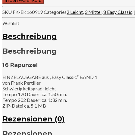
In den Warenkorb
Rapunzel
Menge
SKU
FK-EK160919
Categories
2 Leicht
,
3 Mittel
,
8 Easy Classic
,
Wishlist
Beschreibung
Beschreibung
16 Rapunzel
EINZELAUSGABE aus „Easy Classic“ BAND 1
von Frank Pertiller
Schwierigkeitsgrad: leicht
Tempo 170 Dauer: ca. 1:50 min.
Tempo 202 Dauer: ca. 1:32 min.
ZIP-Datei ca. 5,1 MB
Rezensionen (0)
Rezensionen