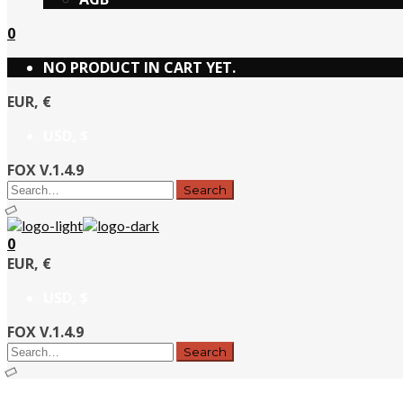
0
NO PRODUCT IN CART YET.
EUR, €
USD, $
FOX V.1.4.9
0
EUR, €
USD, $
FOX V.1.4.9