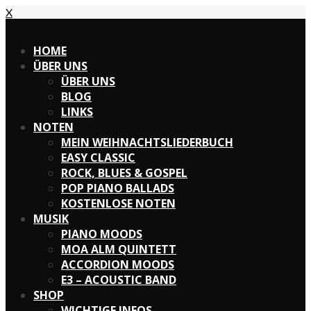
X
X
HOME
ÜBER UNS
ÜBER UNS
BLOG
LINKS
NOTEN
MEIN WEIHNACHTSLIEDERBUCH
EASY CLASSIC
ROCK, BLUES & GOSPEL
POP PIANO BALLADS
KOSTENLOSE NOTEN
MUSIK
PIANO MOODS
MOA ALM QUINTETT
ACCORDION MOODS
E3 – ACOUSTIC BAND
SHOP
WICHTIGE INFOS