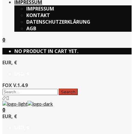
IMPRESSUM
IMPRESSUM
KONTAKT
DATENSCHUTZERKLÄRUNG
AGB
0
NO PRODUCT IN CART YET.
EUR, €
USD, $
FOX V.1.4.9
0
EUR, €
USD, $