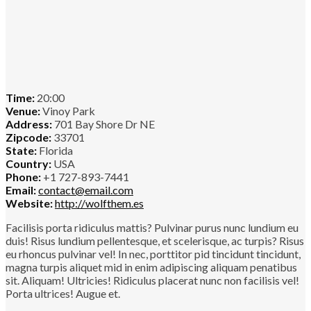
Time:
20:00
Venue:
Vinoy Park
Address:
701 Bay Shore Dr NE
Zipcode:
33701
State:
Florida
Country:
USA
Phone:
+1 727-893-7441
Email:
contact@email.com
Website:
http://wolfthem.es
Facilisis porta ridiculus mattis? Pulvinar purus nunc lundium eu
duis! Risus lundium pellentesque, et scelerisque, ac turpis? Risus
eu rhoncus pulvinar vel! In nec, porttitor pid tincidunt tincidunt,
magna turpis aliquet mid in enim adipiscing aliquam penatibus
sit. Aliquam! Ultricies! Ridiculus placerat nunc non facilisis vel!
Porta ultrices! Augue et.