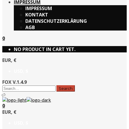
IMPRESSUM
IMPRESSUM
KONTAKT
DATENSCHUTZERKLÄRUNG
AGB
0
NO PRODUCT IN CART YET.
EUR, €
USD, $
FOX V.1.4.9
0
EUR, €
USD, $